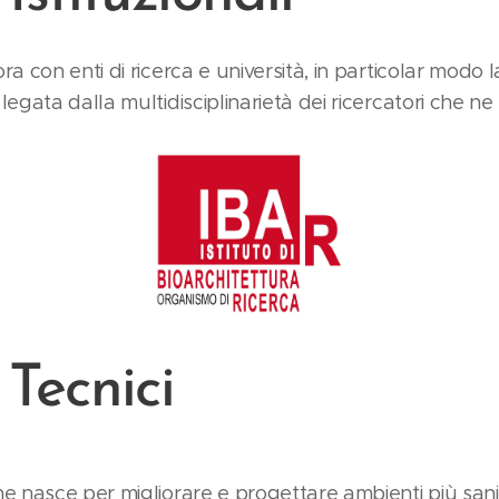
a con enti di ricerca e università, in particolar modo 
egata dalla multidisciplinarietà dei ricercatori che n
 Tecnici
e nasce per migliorare e progettare ambienti più sani